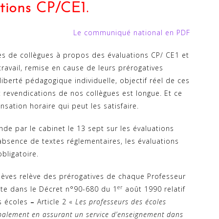
tions CP/CE1.
Le communiqué national en PDF
es de collègues à propos des évaluations CP/ CE1 et
travail, remise en cause de leurs prérogatives
liberté pédagogique individuelle, objectif réel de ces
t revendications de nos collègues est longue. Et ce
sation horaire qui peut les satisfaire.
e par le cabinet le 13 sept sur les évaluations
absence de textes réglementaires, les évaluations
bligatoire.
élèves relève des prérogatives de chaque Professeur
er
rite dans le Décret n°90-680 du 1
août 1990 relatif
s écoles
–
Article 2 «
Les professeurs des écoles
cipalement en assurant un service d’enseignement dans