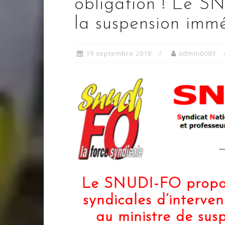
obligation ! Le S
la suspension immé
19 septembre 2018
admin6083
Le SNUDI-FO propose
syndicales d’interv
au ministre de su