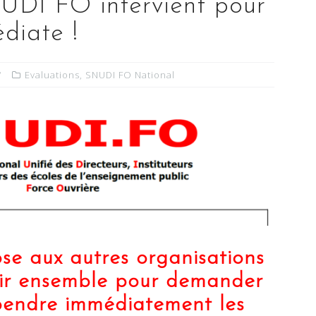
NUDI FO intervient pour
diate !
Evaluations
,
SNUDI FO National
 aux autres organisations
enir ensemble pour demander
spendre immédiatement les