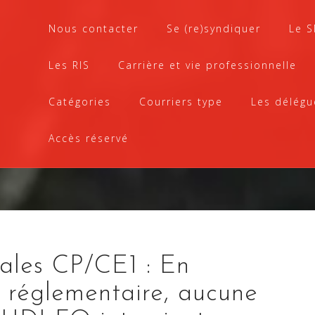
Nous contacter
Se (re)syndiquer
Le 
Les RIS
Carrière et vie professionnelle
Catégories
Courriers type
Les délégu
Accès réservé
nales CP/CE1 : En
e réglementaire, aucune