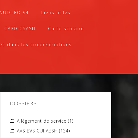
SNUDI-FO 94
Liens utiles
CAPD CSASD
Carte scolaire
és dans les circonscriptions
DOSSIERS
Allègement de service
(1)
AVS EVS CUI AESH
(134)