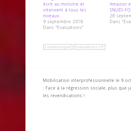
écrit au ministre et
Amazon en
intervient à tous les
SNUDI-FO 
niveaux.
28 septe
9 septembre 2018
Dans "Eva
Dans "Evaluations"
Communiqué
Evaluations CP
Navigation
Mobilisation interprofessionnelle le 9 o
: Face à la régression sociale, plus que 
de
les revendications !
l’article