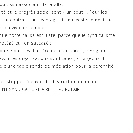
u tissu associatif de la ville.
rité et le progrès social sont « un coût ». Pour les
te au contraire un avantage et un investissement au
et du vivre ensemble.
que notre cause est juste, parce que le syndicalisme
protégé et non saccagé :
urse du travail au 16 rue jean Jaurès ; • Exigeons
cevoir les organisations syndicales ; • Exigeons du
de d’une table ronde de médiation pour la pérennité
 et stopper l’oeuvre de destruction du maire :
NT SYNDICAL UNITAIRE ET POPULAIRE