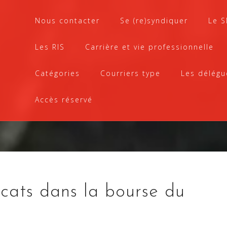
Nous contacter
Se (re)syndiquer
Le 
Les RIS
Carrière et vie professionnelle
Catégories
Courriers type
Les délégu
Accès réservé
cats dans la bourse du