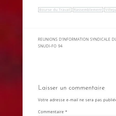
Bourse du Travail
Rassemblement
Villeju
Navigation
REUNIONS D’INFORMATION SYNDICALE D
SNUDI-FO 94
de
l’article
Laisser un commentaire
Votre adresse e-mail ne sera pas publié
Commentaire
*