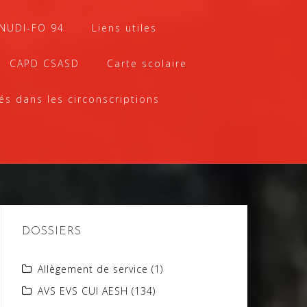
SNUDI-FO 94
Liens utiles
CAPD CSASD
Carte scolaire
és dans les circonscriptions
DOSSIERS
Allègement de service
(1)
AVS EVS CUI AESH
(134)